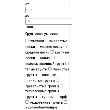
от
до
тонн
Грунтовые условия
суглинки
пылеватые
пески
мелкие пески
средние пески
крупные
пески
галька
водонасыщенный грунт
талые грунты
глинистые
грунты
плотные
глинистые грунты
гравелистые грунты
техногенные грунты
грунты
супесь
торф
техногенные грунты
крупнообломочные