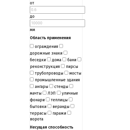
от
до
мм
Область применения
ограждения
дорожные знаки
беседки
дома
бани
реконструкция
пирсы
трубопроводы
мосты
промышленные здания
ангары
стенды
мачты
ЛЭП
уличные
фонари
теплицы
бытовки
веранды
террасы
гаражи
ворота
Несущая способность