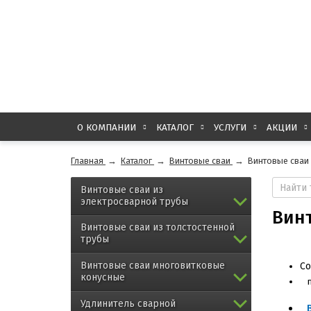
О КОМПАНИИ
КАТАЛОГ
УСЛУГИ
АКЦИИ
Главная
→
Каталог
→
Винтовые сваи
→
Винтовые сваи 
Винтовые сваи из
электросварной трубы
Винт
Винтовые сваи из толстостенной
трубы
Винтовые сваи многовитковые
Со
конусные
Удлинитель сварной