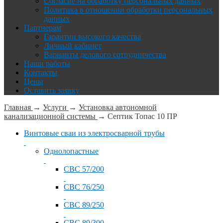
Согласие на обработку персональных данных
Политика в отношении обработки персональных
данных
Партнерам
Гарантии высокого качества
Личный кабинет
Варианты делового сотрудничества
Наши работы
Контакты
Цены
Оставить заявку
Главная
→
Услуги
→
Установка автономной
канализационной системы
→
Септик Топас 10 ПР
Винтовые сваи из электросварной трубы
Однолопастные
СВС 57/200
СВС 76/250
СВС 89/250
СВС 89/300