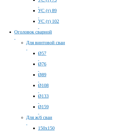
УС (т) 89
УС (т) 102
Оголовок сварной
Для винтовой сваи
Ø57
Ø76
Ø89
Ø108
Ø133
Ø159
Для ж/б сваи
150x150