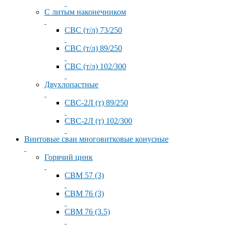
С литым наконечником
СВС (т/л) 73/250
СВС (т/л) 89/250
СВС (т/л) 102/300
Двухлопастные
СВС-2Л (т) 89/250
СВС-2Л (т) 102/300
Винтовые сваи многовитковые конусные
Горячий цинк
СВМ 57 (3)
СВМ 76 (3)
СВМ 76 (3.5)