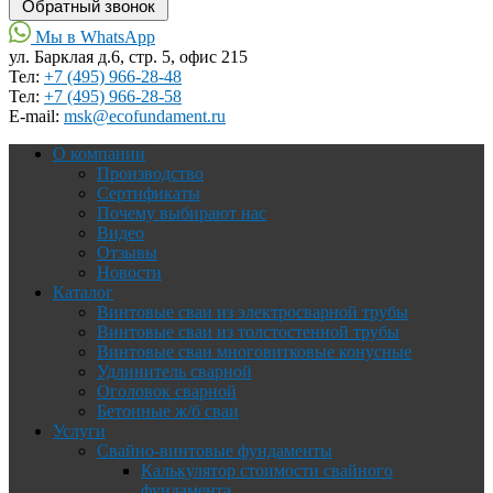
Мы в WhatsApp
ул. Барклая д.6, стр. 5, офис 215
Тел:
+7 (495) 966-28-48
Тел:
+7 (495) 966-28-58
Е-mail:
msk@ecofundament.ru
О компании
Производство
Сертификаты
Почему выбирают нас
Видео
Отзывы
Новости
Каталог
Винтовые сваи из электросварной трубы
Винтовые сваи из толстостенной трубы
Винтовые сваи многовитковые конусные
Удлинитель сварной
Оголовок сварной
Бетонные ж/б сваи
Услуги
Свайно-винтовые фундаменты
Калькулятор стоимости свайного
фундамента