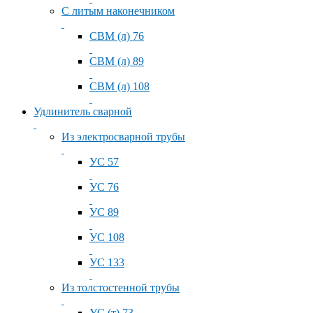
С литым наконечником
СВМ (л) 76
СВМ (л) 89
СВМ (л) 108
Удлинитель сварной
Из электросварной трубы
УС 57
УС 76
УС 89
УС 108
УС 133
Из толстостенной трубы
УС (т) 73