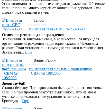
Устанавливали эти винтовые сваи для ограждения. Обычные
сваи не пошли, много корней от ближайших деревьев. Эти
справились с задачей на ура
Tandor
6 февраля 2019 14:44
Винтовая свая - СВС 76/250-3500
Отличное решение для ограждения
Заказывали 76 винтовые сваи, в количестве 124 штук, для
организации ограждения территории склада в Чеховском
районе. Сваи установили с помощью техники в течение дня.
Заказывали...
Еще
Вадим Галин
24 января 2019 15:16
Винтовая свая с литым наконечником
- СВМ (л) 108/2000
Зверь труба!!!
Ставил беседку. Принципиально было установить винтовые
сваи, но при пробной закрутке выяснилось, что на моем
участке широколопастные установить не получится.
Бригадир...
Еще
Влад