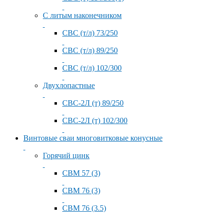
С литым наконечником
СВС (т/л) 73/250
СВС (т/л) 89/250
СВС (т/л) 102/300
Двухлопастные
СВС-2Л (т) 89/250
СВС-2Л (т) 102/300
Винтовые сваи многовитковые конусные
Горячий цинк
СВМ 57 (3)
СВМ 76 (3)
СВМ 76 (3.5)