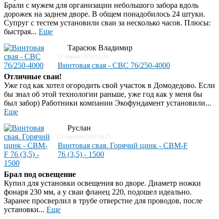
Брали с мужем для организации небольшого забора вдоль
дорожек на заднем дворе. В общем понадобилось 24 штуки.
Супруг с тестем установили сваи за несколько часов. Плюсы:
быстрая...
Еще
Тарасюк Владимир
17 января 2019 11:26
Винтовая свая - СВС 76/250-4000
Отличные сваи!
Уже год как хотел огородить свой участок в Домодедово. Если
бы знал об этой технологии раньше, уже год как у меня бы
был забор) Работники компании Экофундамент установили...
Еще
Руслан
23 октября 2018 16:25
Винтовая свая. Горячий цинк - СВМ-F
76 (3,5) - 1500
Брал под освещение
Купил для установки освещения во дворе. Диаметр ножки
фонаря 230 мм, а у сваи фланец 220, подошел идеально.
Заранее просверлил в трубе отверстие для проводов, после
установки...
Еще