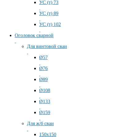
УС (т) 73
УС (т) 89
УС (т) 102
Оголовок сварной
Для винтовой сваи
Ø57
Ø76
Ø89
Ø108
Ø133
Ø159
Для ж/б сваи
150x150