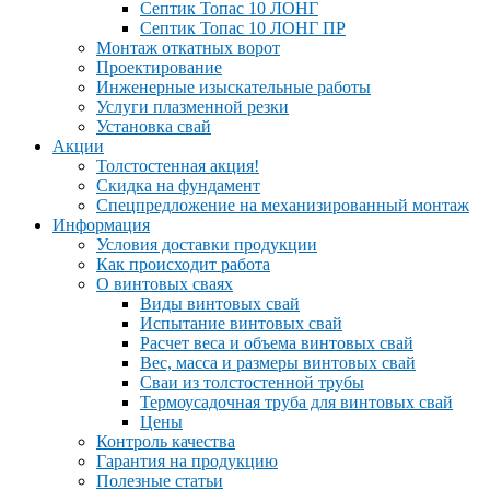
Септик Топас 10 ЛОНГ
Септик Топас 10 ЛОНГ ПР
Монтаж откатных ворот
Проектирование
Инженерные изыскательные работы
Услуги плазменной резки
Установка свай
Акции
Толстостенная акция!
Скидка на фундамент
Спецпредложение на механизированный монтаж
Информация
Условия доставки продукции
Как происходит работа
О винтовых сваях
Виды винтовых свай
Испытание винтовых свай
Расчет веса и объема винтовых свай
Вес, масса и размеры винтовых свай
Сваи из толстостенной трубы
Термоусадочная труба для винтовых свай
Цены
Контроль качества
Гарантия на продукцию
Полезные статьи