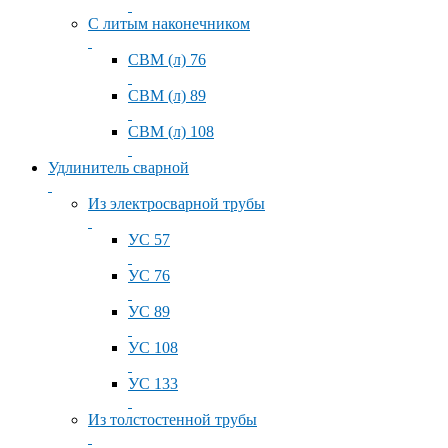
С литым наконечником
СВМ (л) 76
СВМ (л) 89
СВМ (л) 108
Удлинитель сварной
Из электросварной трубы
УС 57
УС 76
УС 89
УС 108
УС 133
Из толстостенной трубы