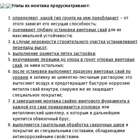
Этапы их монтажа предусматривают:
определяют, какой тип грунта на нем преобладает
– от
этого зависит его несущая способность;
оценивают глубину установки винтовых свай
для их
максимальной устойчивости;
в случае неровности строительного участка устанавливают
перепады высот
.
выполнение разметки пятен застройки
;
вкручивание первыми до упора в грунт угловых винтовых
свай
, за ними остальных;
после установки выполняют подрезку винтовых свай по
уровню
и заливку их цементно-песчаным раствором; это
вытесняет воздух и предотвращает быструю коррозию
металла свай изнутри, снаружи же их защищает
специальное покрытие;
в завершение монтажа свайно-винтового фундамента к
каждой его свае приваривается оголовок
или
металлический швеллер, к которым в дальнейшем
крепится обвязочный брус;
выполняется тщательная обработка сварочных швов
и
покрытие их специальными составами, обладающими
антикоррозийными свойствами.