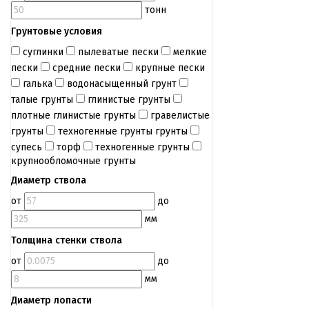
тонн
Грунтовые условия
суглинки
пылеватые пески
мелкие
пески
средние пески
крупные пески
галька
водонасыщенный грунт
талые грунты
глинистые грунты
плотные глинистые грунты
гравелистые
грунты
техногенные грунты грунты
супесь
торф
техногенные грунты
крупнообломочные грунты
Диаметр ствола
от
до
мм
Толщина стенки ствола
от
до
мм
Диаметр лопасти