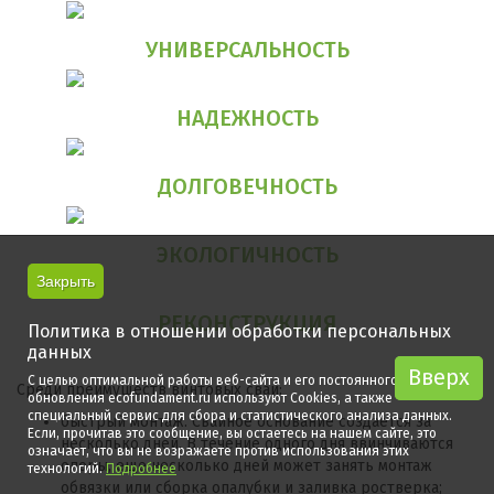
УНИВЕРСАЛЬНОСТЬ
НАДЕЖНОСТЬ
ДОЛГОВЕЧНОСТЬ
ЭКОЛОГИЧНОСТЬ
Закрыть
РЕКОНСТРУКЦИЯ
Политика в отношении обработки персональных
данных
Вверх
Вверх
С целью оптимальной работы веб-сайта и его постоянного
Среди преимуществ винтовых свай:
обновления ecofundament.ru используют Cookies, а также
специальный сервис для сбора и статистического анализа данных.
быстрый монтаж. Свайное основание создается за
Если, прочитав это сообщение, вы остаетесь на нашем сайте, это
несколько дней. В течение одного дня ввинчиваются
означает, что вы не возражаете против использования этих
опоры, еще несколько дней может занять монтаж
технологий.
Подробнее
обвязки или сборка опалубки и заливка ростверка;