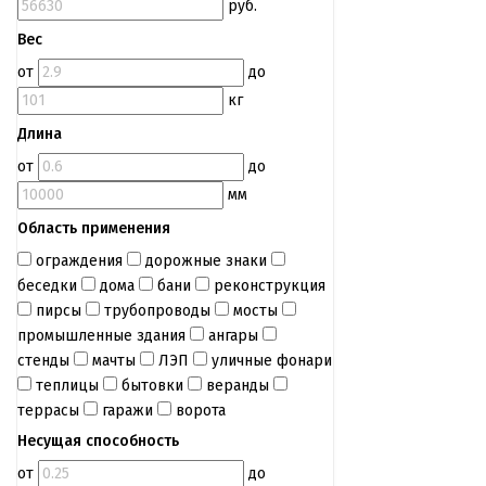
руб.
Вес
от
до
кг
Длина
от
до
мм
Область применения
ограждения
дорожные знаки
беседки
дома
бани
реконструкция
пирсы
трубопроводы
мосты
промышленные здания
ангары
стенды
мачты
ЛЭП
уличные фонари
теплицы
бытовки
веранды
террасы
гаражи
ворота
Несущая способность
от
до