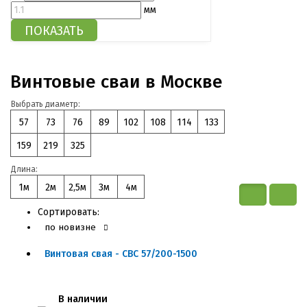
мм
Винтовые сваи в Москве
Выбрать диаметр:
57
73
76
89
102
108
114
133
159
219
325
Длина:
1м
2м
2,5м
3м
4м
Сортировать:
по новизне
Винтовая свая - СВС 57/200-1500
В наличии