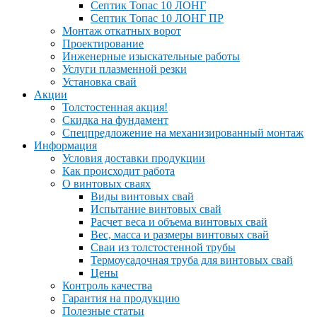
Септик Топас 10 ЛОНГ
Септик Топас 10 ЛОНГ ПР
Монтаж откатных ворот
Проектирование
Инженерные изыскательные работы
Услуги плазменной резки
Установка свай
Акции
Толстостенная акция!
Скидка на фундамент
Спецпредложение на механизированный монтаж
Информация
Условия доставки продукции
Как происходит работа
О винтовых сваях
Виды винтовых свай
Испытание винтовых свай
Расчет веса и объема винтовых свай
Вес, масса и размеры винтовых свай
Сваи из толстостенной трубы
Термоусадочная труба для винтовых свай
Цены
Контроль качества
Гарантия на продукцию
Полезные статьи