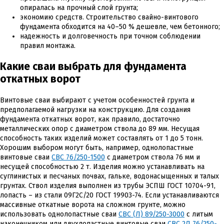
опиралась на прочный слой грунта;
экономию средств. Строительство свайно-винтового
фундамента обходится на 40–50 % дешевле, чем бетонного;
надежность и долговечность при точном соблюдении
правил монтажа.
Какие сваи выбрать для фундамента
откатных ворот
Винтовые сваи выбирают с учетом особенностей грунта и
предполагаемой нагрузки на конструкцию. Для создания
фундамента откатных ворот, как правило, достаточно
металлических опор с диаметром ствола до 89 мм. Несущая
способность таких изделий может составлять от 1 до 5 тонн.
Хорошим выбором могут быть, например, однолопастные
винтовые сваи
СВС 76/250-1500
с диаметром ствола 76 мм и
несущей способностью 2 т. Изделия можно устанавливать на
суглинистых и песчаных почвах, гальке, водонасыщенных и талых
грунтах. Ствол изделия выполнен из трубы ЭСПШ ГОСТ 10704-91,
лопасть – из стали 09Г2С/20 ГОСТ 19903-74. Если устанавливаются
массивные откатные ворота на сложном грунте, можно
использовать однолопастные сваи
СВС (Л) 89/250-3000
с литым
наконечником или двухлопастные винтовые сваи
СВС 2Л 76/250-