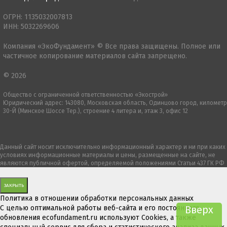
ОГРН: 1135032007813
ИНН: 5032269606
Компания «ЭкоФундамент» © Все права защищены. Полное или
частичное копирование материалов сайта запрещено.
© 2026
Общество с ограниченной ответственностью «Экострой»
Юридический адрес: 143080, Московская область, Одинцово город, километр
30-Й (Минское Шоссе Тер.), строение 4 литера и, этаж 3, офис 12
Данный сайт носит исключительно информационный характер и ни при каких
условиях информационные материалы и цены, размещенные на сайте, не
являются публичной офертой, определяемой положениями Статьи 437 ГК РФ
ЗАКРЫТЬ
Политика в отношении обработки персональных данных
С целью оптимальной работы веб-сайта и его постоянного
Вверх
обновления ecofundament.ru используют Cookies, а также