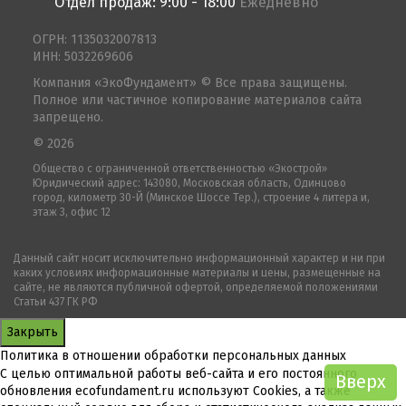
Отдел продаж: 9:00 - 18:00
Ежедневно
ОГРН: 1135032007813
ИНН: 5032269606
Компания «ЭкоФундамент» © Все права защищены.
Полное или частичное копирование материалов сайта
запрещено.
© 2026
Общество с ограниченной ответственностью «Экострой»
Юридический адрес: 143080, Московская область, Одинцово
город, километр 30-Й (Минское Шоссе Тер.), строение 4 литера и,
этаж 3, офис 12
Данный сайт носит исключительно информационный характер и ни при
каких условиях информационные материалы и цены, размещенные на
сайте, не являются публичной офертой, определяемой положениями
Статьи 437 ГК РФ
Закрыть
Политика в отношении обработки персональных данных
С целью оптимальной работы веб-сайта и его постоянного
Вверх
обновления ecofundament.ru используют Cookies, а также