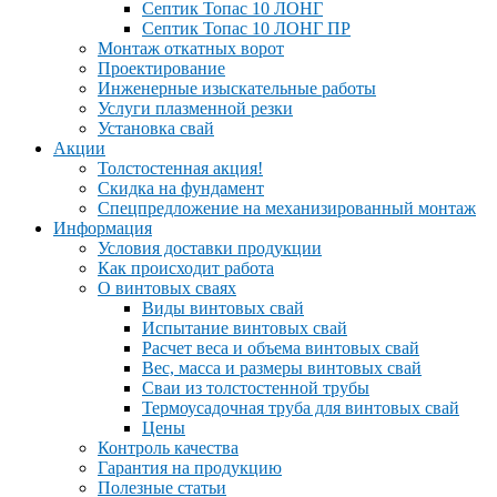
Септик Топас 10 ЛОНГ
Септик Топас 10 ЛОНГ ПР
Монтаж откатных ворот
Проектирование
Инженерные изыскательные работы
Услуги плазменной резки
Установка свай
Акции
Толстостенная акция!
Скидка на фундамент
Спецпредложение на механизированный монтаж
Информация
Условия доставки продукции
Как происходит работа
О винтовых сваях
Виды винтовых свай
Испытание винтовых свай
Расчет веса и объема винтовых свай
Вес, масса и размеры винтовых свай
Сваи из толстостенной трубы
Термоусадочная труба для винтовых свай
Цены
Контроль качества
Гарантия на продукцию
Полезные статьи