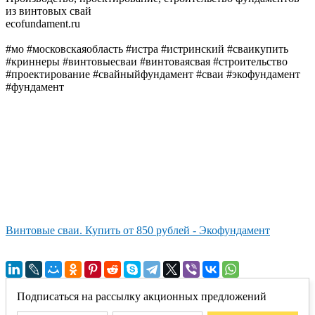
из винтовых свай
ecofundament.ru
#мо #московскаяобласть #истра #истринский #сваикупить
#криннеры #винтовыесваи #винтоваясвая #строительство
#проектирование #свайныйфундамент #сваи #экофундамент
#фундамент
Винтовые сваи. Купить от 850 рублей - Экофундамент
Подписаться на рассылку акционных предложений