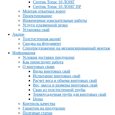
Септик Топас 10 ЛОНГ
Септик Топас 10 ЛОНГ ПР
Монтаж откатных ворот
Проектирование
Инженерные изыскательные работы
Услуги плазменной резки
Установка свай
Акции
Толстостенная акция!
Скидка на фундамент
Спецпредложение на механизированный монтаж
Информация
Условия доставки продукции
Как происходит работа
О винтовых сваях
Виды винтовых свай
Испытание винтовых свай
Расчет веса и объема винтовых свай
Вес, масса и размеры винтовых свай
Сваи из толстостенной трубы
Термоусадочная труба для винтовых свай
Цены
Контроль качества
Гарантия на продукцию
Полезные статьи