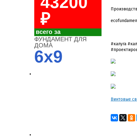
43200
Производств
₽
ecofundamen
всего за
ФУНДАМЕНТ ДЛЯ
#калуга #ка
ДОМА
6x9
#проектиро
4700
Винтовые сва
3700