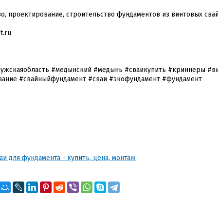
о, проектирование, строительство фундаментов из винтовых сва
t.ru
лужскаяобласть #медынский #медынь #сваикупить #криннеры #в
вание #свайныйфундамент #сваи #экофундамент #фундамент
и для фундамента - купить, цена, монтаж