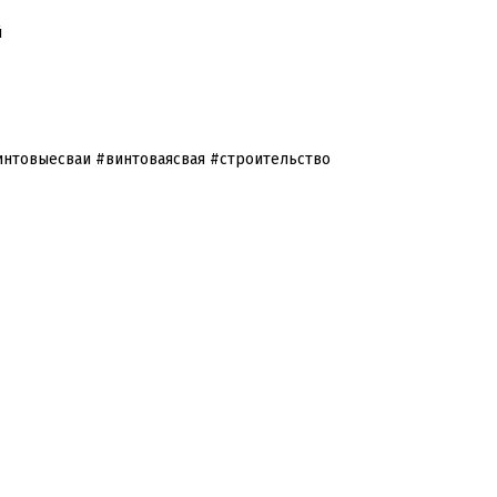
й
интовыесваи #винтоваясвая #строительство