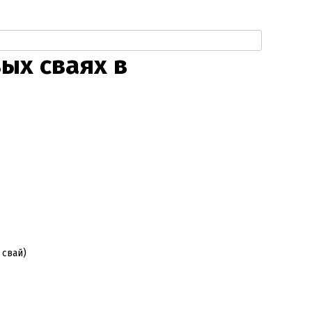
ых сваях в
 свай)