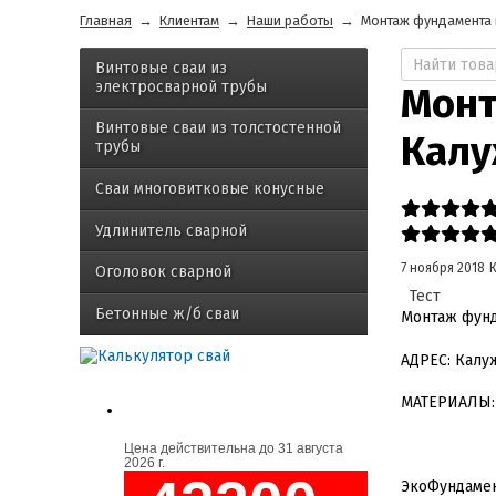
Главная
→
Клиентам
→
Наши работы
→
Монтаж фундамента н
Винтовые сваи из
электросварной трубы
Монт
Винтовые сваи из толстостенной
Калу
трубы
Сваи многовитковые конусные
Удлинитель сварной
7 ноября 2018
Оголовок сварной
Тест
Бетонные ж/б сваи
Монтаж фунд
АДРЕС: Калу
МАТЕРИАЛЫ: 
Цена действительна до
31 августа
2026 г.
ЭкоФундамент