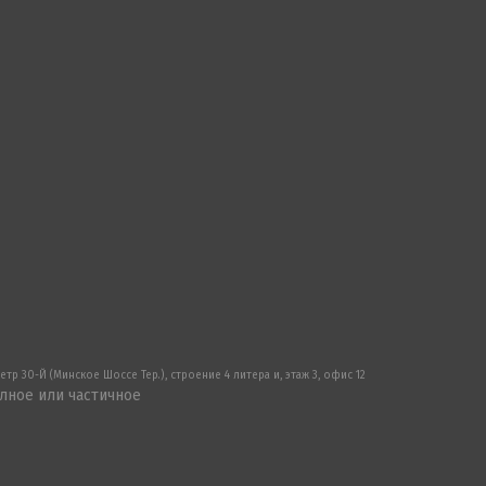
р 30-Й (Минское Шоссе Тер.), строение 4 литера и, этаж 3, офис 12
лное или частичное