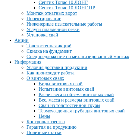
Септик Топас 10 ЛОНГ
Септик Топас 10 ЛОНГ ПР
Монтаж откатных ворот
Проектирование
Инженерные изыскательные работы
Услуги плазменной резки
Установка свай
Акции
Толстостенная акция!
Скидка на фундамент
Спецпредложение на механизированный монтаж
Информация
Условия доставки продукции
Как происходит работа
О винтовых сваях
Виды винтовых свай
Испытание винтовых свай
Расчет веса и объема винтовых свай
Вес, масса и размеры винтовых свай
Сваи из толстостенной трубы
Термоусадочная труба для винтовых свай
Цены
Контроль качества
Гарантия на продукцию
Полезные статьи