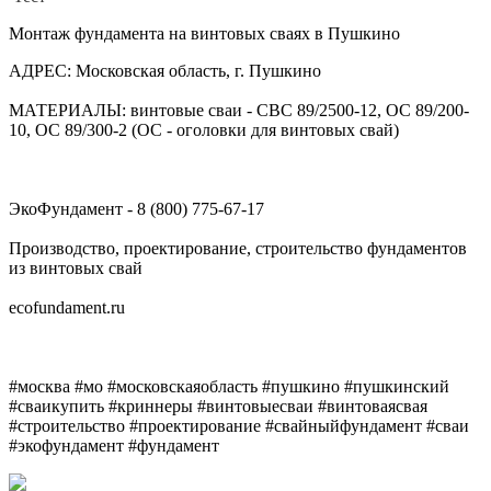
Монтаж фундамента на винтовых сваях в Пушкино
АДРЕС: Московская область, г. Пушкино
МАТЕРИАЛЫ: винтовые сваи - СВС 89/2500-12, ОС 89/200-
10, ОС 89/300-2 (ОС - оголовки для винтовых свай)
ЭкоФундамент - 8 (800) 775-67-17
Производство, проектирование, строительство фундаментов
из винтовых свай
ecofundament.ru
#москва #мо #московскаяобласть #пушкино #пушкинский
#сваикупить #криннеры #винтовыесваи #винтоваясвая
#строительство #проектирование #свайныйфундамент #сваи
#экофундамент #фундамент