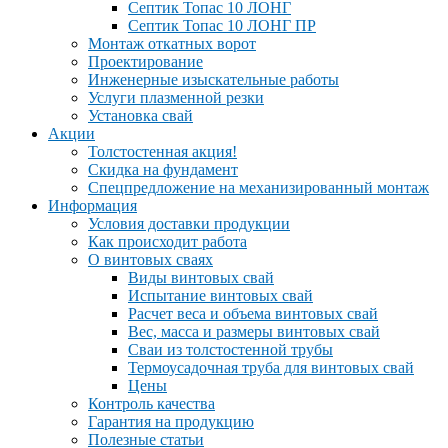
Септик Топас 10 ЛОНГ
Септик Топас 10 ЛОНГ ПР
Монтаж откатных ворот
Проектирование
Инженерные изыскательные работы
Услуги плазменной резки
Установка свай
Акции
Толстостенная акция!
Скидка на фундамент
Спецпредложение на механизированный монтаж
Информация
Условия доставки продукции
Как происходит работа
О винтовых сваях
Виды винтовых свай
Испытание винтовых свай
Расчет веса и объема винтовых свай
Вес, масса и размеры винтовых свай
Сваи из толстостенной трубы
Термоусадочная труба для винтовых свай
Цены
Контроль качества
Гарантия на продукцию
Полезные статьи