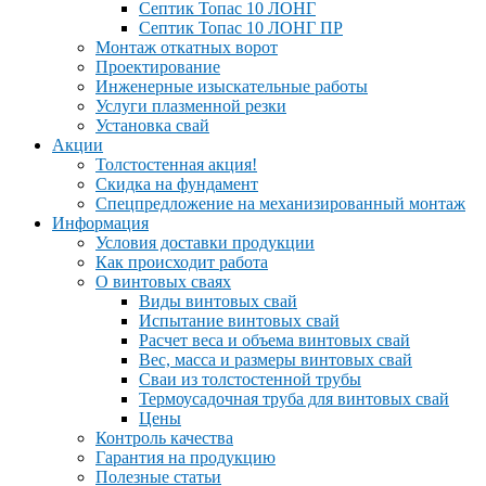
Септик Топас 10 ЛОНГ
Септик Топас 10 ЛОНГ ПР
Монтаж откатных ворот
Проектирование
Инженерные изыскательные работы
Услуги плазменной резки
Установка свай
Акции
Толстостенная акция!
Скидка на фундамент
Спецпредложение на механизированный монтаж
Информация
Условия доставки продукции
Как происходит работа
О винтовых сваях
Виды винтовых свай
Испытание винтовых свай
Расчет веса и объема винтовых свай
Вес, масса и размеры винтовых свай
Сваи из толстостенной трубы
Термоусадочная труба для винтовых свай
Цены
Контроль качества
Гарантия на продукцию
Полезные статьи