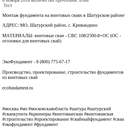
8 ноября 2018
Количество прочтений: 8368
Тест
Монтаж фундамента на винтовых сваях в Шатурском районе
АДРЕС: МО, Шатурский район, с. Кривандино
МАТЕРИАЛЫ: винтовые сваи - СВС 108/2500-8+ОС (ОС -
оголовки для винтовых свай)
ЭкоФундамент - 8 (800) 775-67-17
Производство, проектирование, строительство фундаментов
из винтовых свай
ecofundament.ru
#москва #мо #московскаяобласть #шатура #шатурский
#сваикупить #криннеры #винтовыесваи #винтоваясвая
#строительство #проектирование #свайныйфундамент #сваи
#экофундамент #фундамент