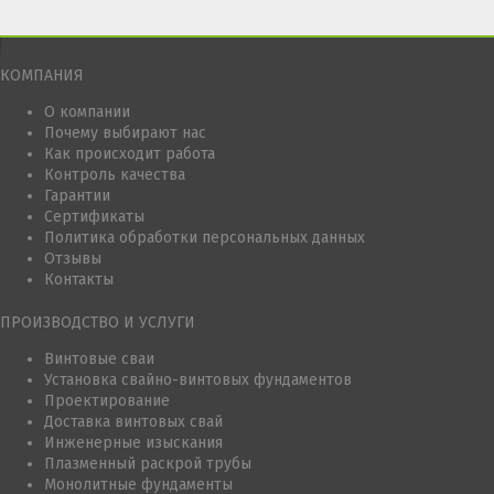
КОМПАНИЯ
О компании
Почему выбирают нас
Как происходит работа
Контроль качества
Гарантии
Сертификаты
Политика обработки персональных данных
Отзывы
Контакты
ПРОИЗВОДСТВО И УСЛУГИ
Винтовые сваи
Установка свайно-винтовых фундаментов
Проектирование
Доставка винтовых свай
Инженерные изыскания
Плазменный раскрой трубы
Монолитные фундаменты