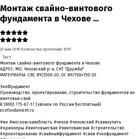
Монтаж свайно-винтового
фундамента в Чехове ...
25 мая 2018
Количество прочтений: 8119
Тест
Монтаж свайно-винтового фундамента в Чехове
АДРЕС: МО, Чеховский р-н, СНТ "Дружба"
МАТЕРИАЛЫ: СВС 89/2500-20, ОС 89/150х150-20
ЭкоФундамент
Производство, проектирование, строительство фундаментов из
винтовых свай
8 (800) 775-67-17 (звонок по России бесплатный)
ecofundament.ru
#мо #московскаяобласть #чехов #чеховский #сваикупить
#криннеры #винтовыесваи #винтоваясвая #строительство
#проектирование #свайныйфундамент #сваи #экофундамент