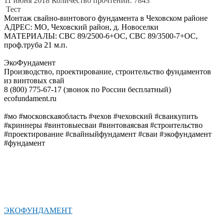
11 июня 2018
Количество прочтений: 7843
Тест
Монтаж свайно-винтового фундамента в Чеховском районе
АДРЕС: МО, Чеховский район, д. Новоселки
МАТЕРИАЛЫ: СВС 89/2500-6+ОС, СВС 89/3500-7+ОС,
проф.труба 21 м.п.
ЭкоФундамент
Производство, проектирование, строительство фундаментов
из винтовых свай
8 (800) 775-67-17 (звонок по России бесплатный)
ecofundament.ru
#мо #московскаяобласть #чехов #чеховский #сваикупить
#криннеры #винтовыесваи #винтоваясвая #строительство
#проектирование #свайныйфундамент #сваи #экофундамент
#фундамент
ЭКОФУНДАМЕНТ