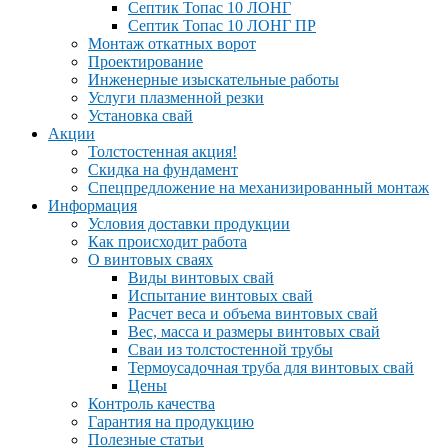
Септик Топас 10 ЛОНГ
Септик Топас 10 ЛОНГ ПР
Монтаж откатных ворот
Проектирование
Инженерные изыскательные работы
Услуги плазменной резки
Установка свай
Акции
Толстостенная акция!
Скидка на фундамент
Спецпредложение на механизированный монтаж
Информация
Условия доставки продукции
Как происходит работа
О винтовых сваях
Виды винтовых свай
Испытание винтовых свай
Расчет веса и объема винтовых свай
Вес, масса и размеры винтовых свай
Сваи из толстостенной трубы
Термоусадочная труба для винтовых свай
Цены
Контроль качества
Гарантия на продукцию
Полезные статьи