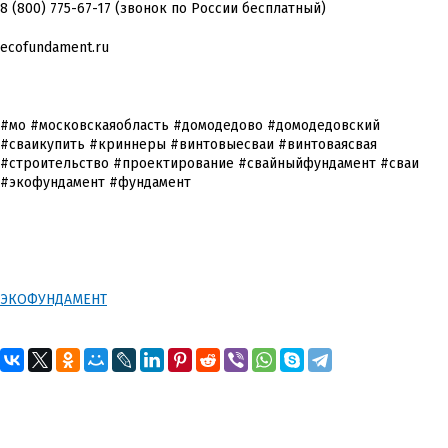
8 (800) 775-67-17 (звонок по России бесплатный)
ecofundament.ru
#мо #московскаяобласть #домодедово #домодедовский
#сваикупить #криннеры #винтовыесваи #винтоваясвая
#строительство #проектирование #свайныйфундамент #сваи
#экофундамент #фундамент
ЭКОФУНДАМЕНТ