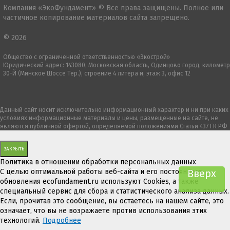
Компания «ЭкоФундамент» © Все права защищены. Полное или
частичное копирование материалов сайта запрещено.
© 2026
Общество с ограниченной ответственностью «Экострой»
Юридический адрес: 143080, Московская область, Одинцово город, километр
30-Й (Минское Шоссе Тер.), строение 4 литера и, этаж 3, офис 12
Данный сайт носит исключительно информационный характер и ни при каких
условиях информационные материалы и цены, размещенные на сайте, не
являются публичной офертой, определяемой положениями Статьи 437 ГК РФ
ЗАКРЫТЬ
Политика в отношении обработки персональных данных
С целью оптимальной работы веб-сайта и его постоянного
Вверх
обновления ecofundament.ru используют Cookies, а также
специальный сервис для сбора и статистического анализа данных.
Если, прочитав это сообщение, вы остаетесь на нашем сайте, это
означает, что вы не возражаете против использования этих
технологий.
Подробнее