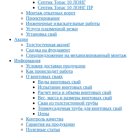
Септик Топас 10 ЛОНГ
Септик Топас 10 ЛОНГ ПР
Монтаж откатных ворот
Проектирование
Инженерные изыскательные работы
Услуги плазменной резки
Установка свай
Акции
Толстостенная акция!
Скидка на фундамент
Спецпредложение на механизированный монтаж
Информация
Условия доставки продукции
Как происходит работа
О винтовых сваях
Виды винтовых свай
Испытание винтовых свай
Расчет веса и объема винтовых свай
Вес, масса и размеры винтовых свай
Сваи из толстостенной трубы
Термоусадочная труба для винтовых свай
Цены
Контроль качества
Гарантия на продукцию
Полезные статьи