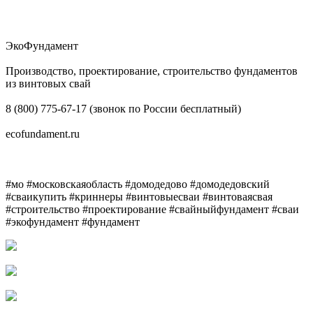
ЭкоФундамент
Производство, проектирование, строительство фундаментов
из винтовых свай
8 (800) 775-67-17 (звонок по России бесплатный)
ecofundament.ru
#мо #московскаяобласть #домодедово #домодедовский
#сваикупить #криннеры #винтовыесваи #винтоваясвая
#строительство #проектирование #свайныйфундамент #сваи
#экофундамент #фундамент