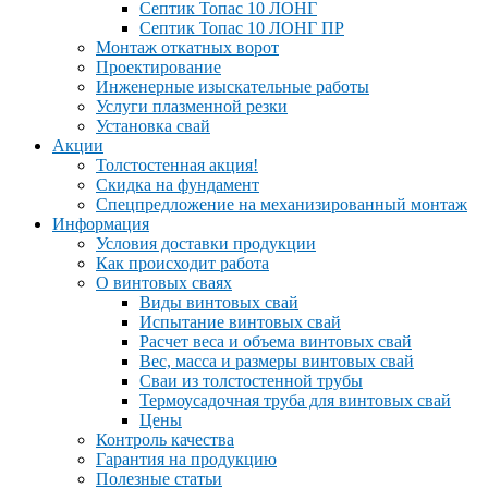
Септик Топас 10 ЛОНГ
Септик Топас 10 ЛОНГ ПР
Монтаж откатных ворот
Проектирование
Инженерные изыскательные работы
Услуги плазменной резки
Установка свай
Акции
Толстостенная акция!
Скидка на фундамент
Спецпредложение на механизированный монтаж
Информация
Условия доставки продукции
Как происходит работа
О винтовых сваях
Виды винтовых свай
Испытание винтовых свай
Расчет веса и объема винтовых свай
Вес, масса и размеры винтовых свай
Сваи из толстостенной трубы
Термоусадочная труба для винтовых свай
Цены
Контроль качества
Гарантия на продукцию
Полезные статьи