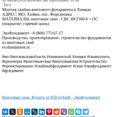
30 июля 2018
Количество прочтений: 8138
Тест
Монтаж свайно-винтового фундамента в Химках
АДРЕС: МО, Химки, пос. Фирсановка
МАТЕРИАЛЫ: винтовые сваи - СВС 89/2500-6 + ОС
(покрытие: горячий цинк)
ЭкоФундамент - 8 (800) 775-67-17
Производство, проектирование, строительство фундаментов
из винтовых свай
ecofundament.ru
#мо #московскаяобласть #химкинский #химки #сваикупить
#криннеры #винтовыесваи #винтоваясвая #строительство
#проектирование #свайныйфундамент #сваи #экофундамент
#фундамент
Винтовые сваи. Купить от 850 рублей - Экофундамент