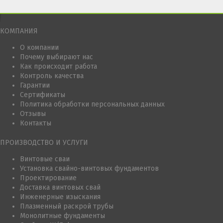
КОМПАНИЯ
О компании
Почему выбирают нас
Как происходит работа
Контроль качества
Гарантии
Сертификаты
Политика обработки персональных данных
Отзывы
Контакты
ПРОИЗВОДСТВО И УСЛУГИ
Винтовые сваи
Установка свайно-винтовых фундаментов
Проектирование
Доставка винтовых свай
Инженерные изыскания
Плазменный раскрой трубы
Монолитные фундаменты