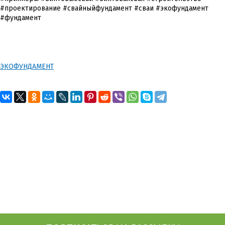
#проектирование #свайныйфундамент #сваи #экофундамент
#фундамент
ЭКОФУНДАМЕНТ