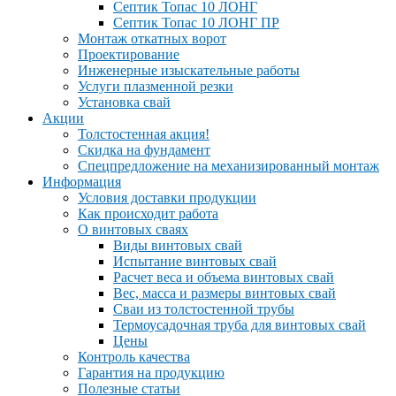
Септик Топас 10 ЛОНГ
Септик Топас 10 ЛОНГ ПР
Монтаж откатных ворот
Проектирование
Инженерные изыскательные работы
Услуги плазменной резки
Установка свай
Акции
Толстостенная акция!
Скидка на фундамент
Спецпредложение на механизированный монтаж
Информация
Условия доставки продукции
Как происходит работа
О винтовых сваях
Виды винтовых свай
Испытание винтовых свай
Расчет веса и объема винтовых свай
Вес, масса и размеры винтовых свай
Сваи из толстостенной трубы
Термоусадочная труба для винтовых свай
Цены
Контроль качества
Гарантия на продукцию
Полезные статьи