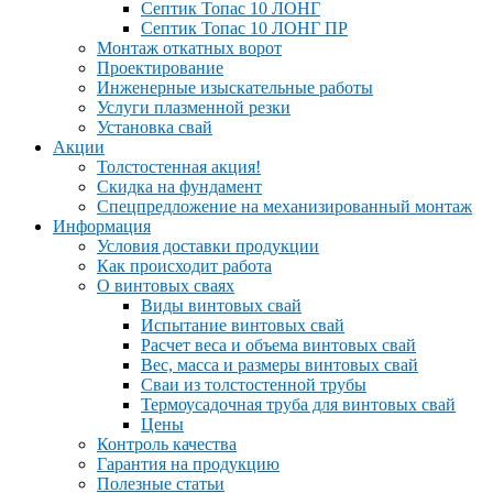
Септик Топас 10 ЛОНГ
Септик Топас 10 ЛОНГ ПР
Монтаж откатных ворот
Проектирование
Инженерные изыскательные работы
Услуги плазменной резки
Установка свай
Акции
Толстостенная акция!
Скидка на фундамент
Спецпредложение на механизированный монтаж
Информация
Условия доставки продукции
Как происходит работа
О винтовых сваях
Виды винтовых свай
Испытание винтовых свай
Расчет веса и объема винтовых свай
Вес, масса и размеры винтовых свай
Сваи из толстостенной трубы
Термоусадочная труба для винтовых свай
Цены
Контроль качества
Гарантия на продукцию
Полезные статьи