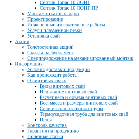
Септик Топас 10 ЛОНГ
Септик Топас 10 ЛОНГ ПР
Монтаж откатных ворот
Проектирование
Инженерные изыскательные работы
Услуги плазменной резки
Установка свай
Акции
Толстостенная акция!
Скидка на фундамент
Спецпредложение на механизированный монтаж
Информация
Условия доставки продукции
Как происходит работа
О винтовых сваях
Виды винтовых свай
Испытание винтовых свай
Расчет веса и объема винтовых свай
Вес, масса и размеры винтовых свай
Сваи из толстостенной трубы
Термоусадочная труба для винтовых свай
Цены
Контроль качества
Гарантия на продукцию
Полезные статьи