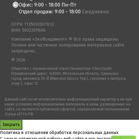
Офис: 9:00 - 18:00 Пн-Пт
Отдел продаж: 9:00 - 18:00
Ежедневно
ОГРН: 1135032007813
ИНН: 5032269606
Компания «ЭкоФундамент» © Все права защищены.
Полное или частичное копирование материалов сайта
запрещено.
© 2026
Общество с ограниченной ответственностью «Экострой»
Юридический адрес: 143080, Московская область, Одинцово
город, километр 30-Й (Минское Шоссе Тер.), строение 4 литера и,
этаж 3, офис 12
Данный сайт носит исключительно информационный характер и ни при
каких условиях информационные материалы и цены, размещенные на
сайте, не являются публичной офертой, определяемой положениями
Статьи 437 ГК РФ
Закрыть
Политика в отношении обработки персональных данных
С целью оптимальной работы веб-сайта и его постоянного