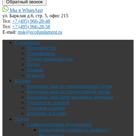
Мы в WhatsApp
ул. Барклая д.6, стр. 5, офис 215
Тел:
+7 (495) 966-28-48
Тел:
+7 (495) 966-28-58
Е-mail:
msk@ecofundament.ru
О компании
Производство
Сертификаты
Почему выбирают нас
Видео
Отзывы
Новости
Каталог
Винтовые сваи из электросварной трубы
Винтовые сваи из толстостенной трубы
Винтовые сваи многовитковые конусные
Удлинитель сварной
Оголовок сварной
Бетонные ж/б сваи
Услуги
Свайно-винтовые фундаменты
Калькулятор стоимости свайного
фундамента