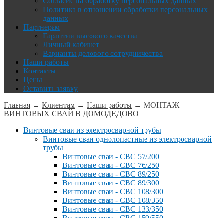
Согласие на обработку персональных данных
Политика в отношении обработки персональных
данных
Партнерам
Гарантии высокого качества
Личный кабинет
Варианты делового сотрудничества
Наши работы
Контакты
Цены
Оставить заявку
Главная
→
Клиентам
→
Наши работы
→
МОНТАЖ
ВИНТОВЫХ СВАЙ В ДОМОДЕДОВО
Винтовые сваи из электросварной трубы
Винтовые сваи однолопастные из электросварной
трубы
Винтовые сваи - СВС 57/200
Винтовые сваи - СВС 76/250
Винтовые сваи - СВС 89/250
Винтовые сваи - СВС 89/300
Винтовые сваи - СВС 108/300
Винтовые сваи - СВС 108/350
Винтовые сваи - СВС 133/350
Винтовые сваи - СВС 159/550