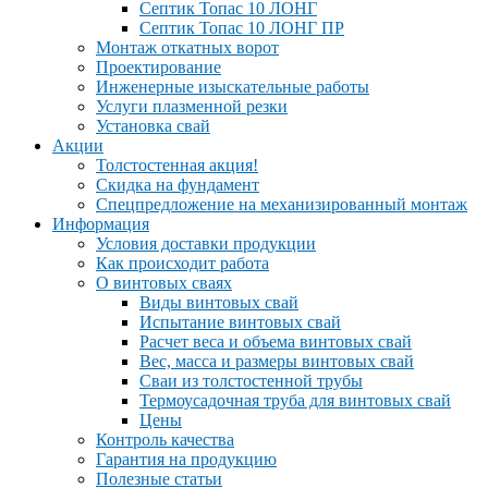
Септик Топас 10 ЛОНГ
Септик Топас 10 ЛОНГ ПР
Монтаж откатных ворот
Проектирование
Инженерные изыскательные работы
Услуги плазменной резки
Установка свай
Акции
Толстостенная акция!
Скидка на фундамент
Спецпредложение на механизированный монтаж
Информация
Условия доставки продукции
Как происходит работа
О винтовых сваях
Виды винтовых свай
Испытание винтовых свай
Расчет веса и объема винтовых свай
Вес, масса и размеры винтовых свай
Сваи из толстостенной трубы
Термоусадочная труба для винтовых свай
Цены
Контроль качества
Гарантия на продукцию
Полезные статьи