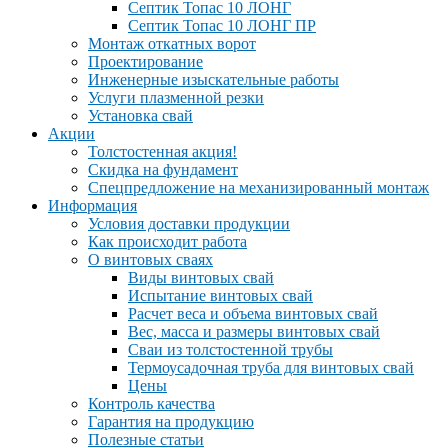
Септик Топас 10 ЛОНГ
Септик Топас 10 ЛОНГ ПР
Монтаж откатных ворот
Проектирование
Инженерные изыскательные работы
Услуги плазменной резки
Установка свай
Акции
Толстостенная акция!
Скидка на фундамент
Спецпредложение на механизированный монтаж
Информация
Условия доставки продукции
Как происходит работа
О винтовых сваях
Виды винтовых свай
Испытание винтовых свай
Расчет веса и объема винтовых свай
Вес, масса и размеры винтовых свай
Сваи из толстостенной трубы
Термоусадочная труба для винтовых свай
Цены
Контроль качества
Гарантия на продукцию
Полезные статьи