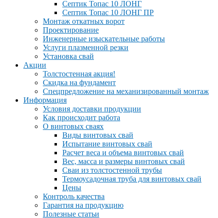
Септик Топас 10 ЛОНГ
Септик Топас 10 ЛОНГ ПР
Монтаж откатных ворот
Проектирование
Инженерные изыскательные работы
Услуги плазменной резки
Установка свай
Акции
Толстостенная акция!
Скидка на фундамент
Спецпредложение на механизированный монтаж
Информация
Условия доставки продукции
Как происходит работа
О винтовых сваях
Виды винтовых свай
Испытание винтовых свай
Расчет веса и объема винтовых свай
Вес, масса и размеры винтовых свай
Сваи из толстостенной трубы
Термоусадочная труба для винтовых свай
Цены
Контроль качества
Гарантия на продукцию
Полезные статьи