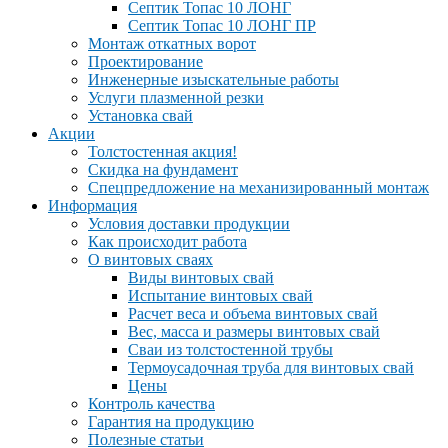
Септик Топас 10 ЛОНГ
Септик Топас 10 ЛОНГ ПР
Монтаж откатных ворот
Проектирование
Инженерные изыскательные работы
Услуги плазменной резки
Установка свай
Акции
Толстостенная акция!
Скидка на фундамент
Спецпредложение на механизированный монтаж
Информация
Условия доставки продукции
Как происходит работа
О винтовых сваях
Виды винтовых свай
Испытание винтовых свай
Расчет веса и объема винтовых свай
Вес, масса и размеры винтовых свай
Сваи из толстостенной трубы
Термоусадочная труба для винтовых свай
Цены
Контроль качества
Гарантия на продукцию
Полезные статьи