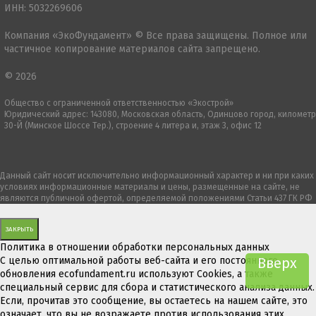
ИНН: 5032269606
Компания «ЭкоФундамент» © Все права защищены. Полное или
частичное копирование материалов сайта запрещено.
© 2026
Общество с ограниченной ответственностью «Экострой»
Юридический адрес: 143080, Московская область, Одинцово город, километр
30-Й (Минское Шоссе Тер.), строение 4 литера и, этаж 3, офис 12
Данный сайт носит исключительно информационный характер и ни при каких
условиях информационные материалы и цены, размещенные на сайте, не
являются публичной офертой, определяемой положениями Статьи 437 ГК РФ
ЗАКРЫТЬ
Политика в отношении обработки персональных данных
С целью оптимальной работы веб-сайта и его постоянного
Вверх
обновления ecofundament.ru используют Cookies, а также
специальный сервис для сбора и статистического анализа данных.
Если, прочитав это сообщение, вы остаетесь на нашем сайте, это
означает, что вы не возражаете против использования этих