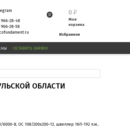
legram
0
₽
0
Моя
) 966-28-48
корзина
) 966-28-58
ofundament.ru
Избранное
ЕНЫ
ОСТАВИТЬ
ЗАЯВКУ
ТУЛЬСКОЙ ОБЛАСТИ
8/6000-8, ОС 108/200х200-13, швеллер 16П-192 п.м.,