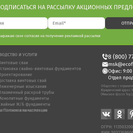
ОДПИСАТЬСЯ НА РАССЫЛКУ АКЦИОННЫХ ПРЕД
выражаю свое согласие на получение рекламной рассылки
ВОДСТВО И УСЛУГИ
8 (800) 7
Винтовые сваи
msk@ecof
Установка свайно-винтовых фундаментов
Офис: 9:00
Проектирование
Отдел прод
Доставка винтовых свай
Инженерные изыскания
Общество с огранич
Юридический адрес: 
Плазменный раскрой трубы
(Минское Шоссе Тер.),
Монолитные фундаменты
Свайные Ж/Б фундаменты
. Полное или частичное
Автономная канализация
ОГРН: 11350320
ИНН: 503226960