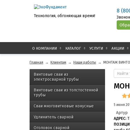
8 (80
Технология, обгоняющая время!
Звонок
О КОМПАНИИ
КАТАЛОГ
УСЛУГИ
АКЦИИ
Главная
→
Клиентам
→
Наши работы
→
МОНТАЖ ВИНТОВ
Винтовые сваи из
электросварной трубы
МОН
Винтовые сваи из толстостенной
трубы
5 июня 20
Сваи многовитковые конусные
Артур
Удлинитель сварной
АДРЕС:
Т
ПОЗИЦИИ
Оголовок сварной