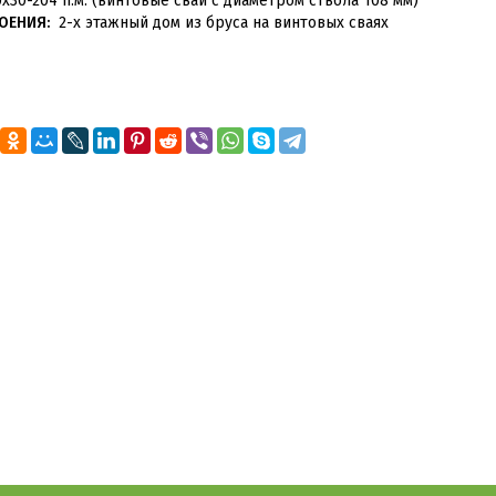
х30-204 п.м. (винтовые сваи с диаметром ствола 108 мм)
ОЕНИЯ:
2-х этажный дом из бруса на винтовых сваях