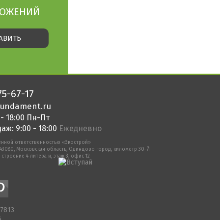
ЛОЖЕНИЙ
75-67-17
undament.ru
 - 18:00 Пн-Пт
аж: 9:00 - 18:00
Ежедневно
енной ответственностью «Экострой»
143080, Московская область, Одинцово город, километр 30-Й
 строение 4 литера и, этаж 3, офис 12
07813
6