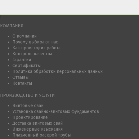
КОМПАНИЯ
О компании
Почему выбирают нас
Как происходит работа
Контроль качества
Гарантии
Сертификаты
Политика обработки персональных данных
Отзывы
Контакты
ПРОИЗВОДСТВО И УСЛУГИ
Винтовые сваи
Установка свайно-винтовых фундаментов
Проектирование
Доставка винтовых свай
Инженерные изыскания
Плазменный раскрой трубы