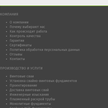
КОМПАНИЯ
О компании
Почему выбирают нас
Как происходит работа
Контроль качества
Гарантии
Сертификаты
Политика обработки персональных данных
Отзывы
Контакты
ПРОИЗВОДСТВО И УСЛУГИ
Винтовые сваи
Установка свайно-винтовых фундаментов
Проектирование
Доставка винтовых свай
Инженерные изыскания
Плазменный раскрой трубы
Монолитные фундаменты