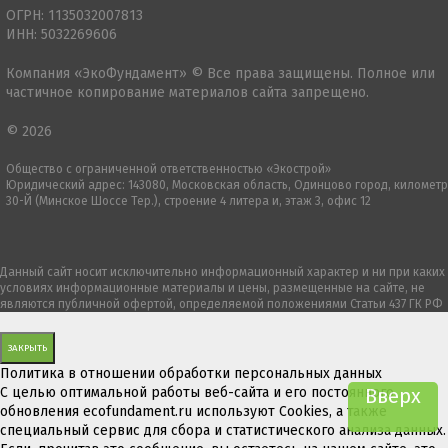
ОГРН: 1135032007813
ИНН: 5032269606
Компания «ЭкоФундамент» © Все права защищены. Полное или
частичное копирование материалов сайта запрещено.
© 2026
Общество с ограниченной ответственностью «Экострой»
Юридический адрес: 143080, Московская область, Одинцово город, километр
30-Й (Минское Шоссе Тер.), строение 4 литера и, этаж 3, офис 12
Данный сайт носит исключительно информационный характер и ни при каких
условиях информационные материалы и цены, размещенные на сайте, не
являются публичной офертой, определяемой положениями Статьи 437 ГК РФ
ЗАКРЫТЬ
Политика в отношении обработки персональных данных
С целью оптимальной работы веб-сайта и его постоянного
Вверх
обновления ecofundament.ru используют Cookies, а также
специальный сервис для сбора и статистического анализа данных.