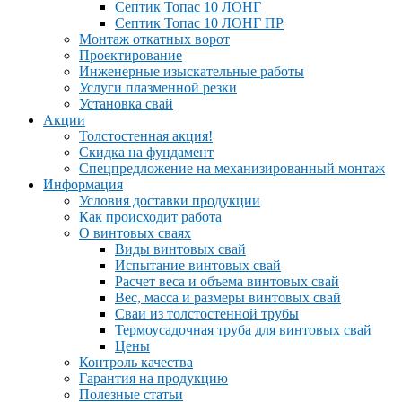
Септик Топас 10 ЛОНГ
Септик Топас 10 ЛОНГ ПР
Монтаж откатных ворот
Проектирование
Инженерные изыскательные работы
Услуги плазменной резки
Установка свай
Акции
Толстостенная акция!
Скидка на фундамент
Спецпредложение на механизированный монтаж
Информация
Условия доставки продукции
Как происходит работа
О винтовых сваях
Виды винтовых свай
Испытание винтовых свай
Расчет веса и объема винтовых свай
Вес, масса и размеры винтовых свай
Сваи из толстостенной трубы
Термоусадочная труба для винтовых свай
Цены
Контроль качества
Гарантия на продукцию
Полезные статьи