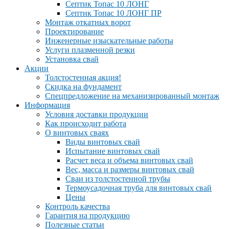
Септик Топас 10 ЛОНГ
Септик Топас 10 ЛОНГ ПР
Монтаж откатных ворот
Проектирование
Инженерные изыскательные работы
Услуги плазменной резки
Установка свай
Акции
Толстостенная акция!
Скидка на фундамент
Спецпредложение на механизированный монтаж
Информация
Условия доставки продукции
Как происходит работа
О винтовых сваях
Виды винтовых свай
Испытание винтовых свай
Расчет веса и объема винтовых свай
Вес, масса и размеры винтовых свай
Сваи из толстостенной трубы
Термоусадочная труба для винтовых свай
Цены
Контроль качества
Гарантия на продукцию
Полезные статьи