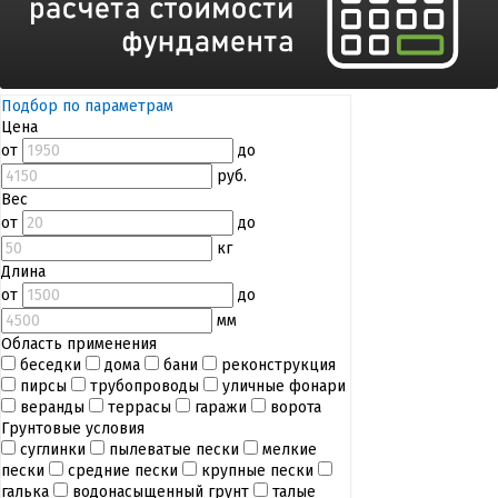
Подбор по параметрам
Цена
от
до
руб.
Вес
от
до
кг
Длина
от
до
мм
Область применения
беседки
дома
бани
реконструкция
пирсы
трубопроводы
уличные фонари
веранды
террасы
гаражи
ворота
Грунтовые условия
суглинки
пылеватые пески
мелкие
пески
средние пески
крупные пески
галька
водонасыщенный грунт
талые