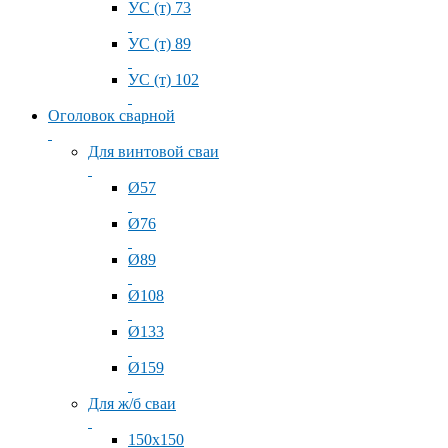
УС (т) 73
УС (т) 89
УС (т) 102
Оголовок сварной
Для винтовой сваи
Ø57
Ø76
Ø89
Ø108
Ø133
Ø159
Для ж/б сваи
150x150