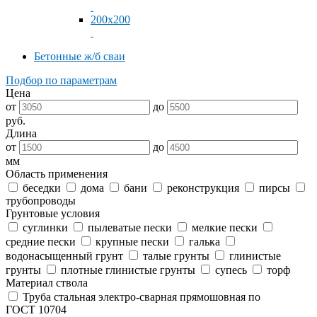
200x200
Бетонные ж/б сваи
Подбор по параметрам
Цена
от
до
руб.
Длина
от
до
мм
Область применения
беседки
дома
бани
реконструкция
пирсы
трубопроводы
Грунтовые условия
суглинки
пылеватые пески
мелкие пески
средние пески
крупные пески
галька
водонасыщенный грунт
талые грунты
глинистые
грунты
плотные глинистые грунты
супесь
торф
Материал ствола
Труба стальная электро-сварная прямошовная по
ГОСТ 10704