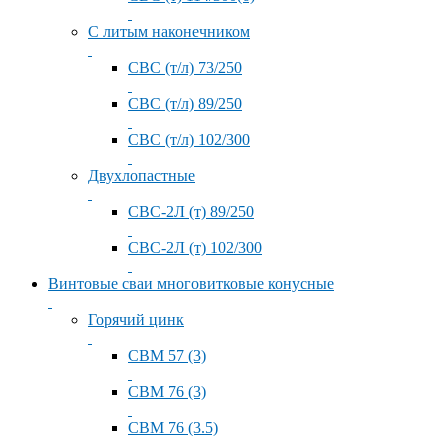
С литым наконечником
СВС (т/л) 73/250
СВС (т/л) 89/250
СВС (т/л) 102/300
Двухлопастные
СВС-2Л (т) 89/250
СВС-2Л (т) 102/300
Винтовые сваи многовитковые конусные
Горячий цинк
СВМ 57 (3)
СВМ 76 (3)
СВМ 76 (3.5)