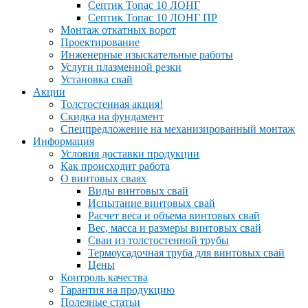
Септик Топас 10 ЛОНГ
Септик Топас 10 ЛОНГ ПР
Монтаж откатных ворот
Проектирование
Инженерные изыскательные работы
Услуги плазменной резки
Установка свай
Акции
Толстостенная акция!
Скидка на фундамент
Спецпредложение на механизированный монтаж
Информация
Условия доставки продукции
Как происходит работа
О винтовых сваях
Виды винтовых свай
Испытание винтовых свай
Расчет веса и объема винтовых свай
Вес, масса и размеры винтовых свай
Сваи из толстостенной трубы
Термоусадочная труба для винтовых свай
Цены
Контроль качества
Гарантия на продукцию
Полезные статьи