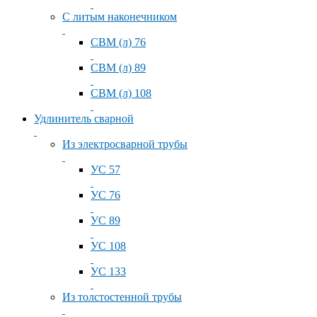
С литым наконечником
СВМ (л) 76
СВМ (л) 89
СВМ (л) 108
Удлинитель сварной
Из электросварной трубы
УС 57
УС 76
УС 89
УС 108
УС 133
Из толстостенной трубы