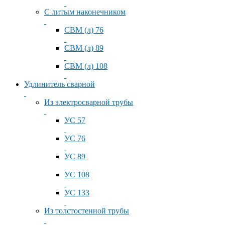
С литым наконечником
СВМ (л) 76
СВМ (л) 89
СВМ (л) 108
Удлинитель сварной
Из электросварной трубы
УС 57
УС 76
УС 89
УС 108
УС 133
Из толстостенной трубы