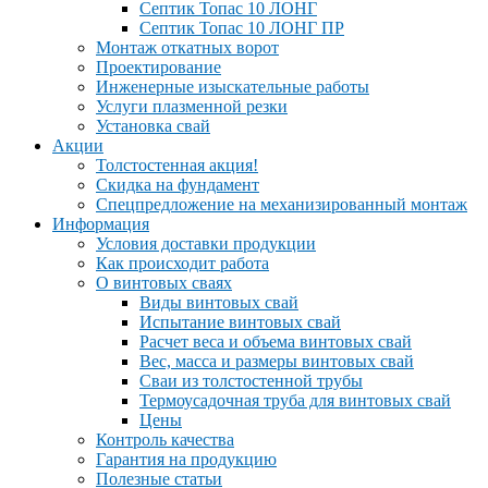
Септик Топас 10 ЛОНГ
Септик Топас 10 ЛОНГ ПР
Монтаж откатных ворот
Проектирование
Инженерные изыскательные работы
Услуги плазменной резки
Установка свай
Акции
Толстостенная акция!
Скидка на фундамент
Спецпредложение на механизированный монтаж
Информация
Условия доставки продукции
Как происходит работа
О винтовых сваях
Виды винтовых свай
Испытание винтовых свай
Расчет веса и объема винтовых свай
Вес, масса и размеры винтовых свай
Сваи из толстостенной трубы
Термоусадочная труба для винтовых свай
Цены
Контроль качества
Гарантия на продукцию
Полезные статьи