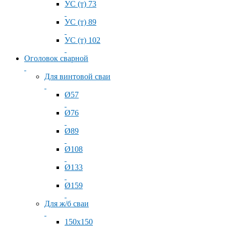
УС (т) 73
УС (т) 89
УС (т) 102
Оголовок сварной
Для винтовой сваи
Ø57
Ø76
Ø89
Ø108
Ø133
Ø159
Для ж/б сваи
150x150