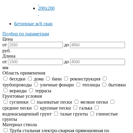
200x200
Бетонные ж/б сваи
Подбор по параметрам
Цена
от
до
руб.
Длина
от
до
мм
Область применения
беседки
дома
бани
реконструкция
трубопроводы
уличные фонари
теплицы
бытовки
веранды
террасы
Грунтовые условия
суглинки
пылеватые пески
мелкие пески
средние пески
крупные пески
галька
водонасыщенный грунт
талые грунты
глинистые
грунты
Материал ствола
Труба стальная электро-сварная прямошовная по