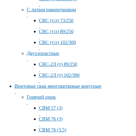
С литым наконечником
СВС (т/л) 73/250
СВС (т/л) 89/250
СВС (т/л) 102/300
Двухлопастные
СВС-2Л (т) 89/250
СВС-2Л (т) 102/300
Винтовые сваи многовитковые конусные
Горячий цинк
СВМ 57 (3)
СВМ 76 (3)
СВМ 76 (3.5)