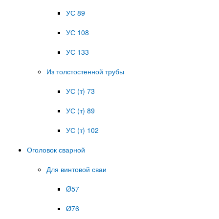
УС 89
УС 108
УС 133
Из толстостенной трубы
УС (т) 73
УС (т) 89
УС (т) 102
Оголовок сварной
Для винтовой сваи
Ø57
Ø76