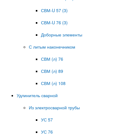
СВМ-U 57 (3)
СВМ-U 76 (3)
Доборные элементы
С литым наконечником
СВМ (л) 76
СВМ (л) 89
СВМ (л) 108
Удлинитель сварной
Из электросварной трубы
УС 57
УС 76