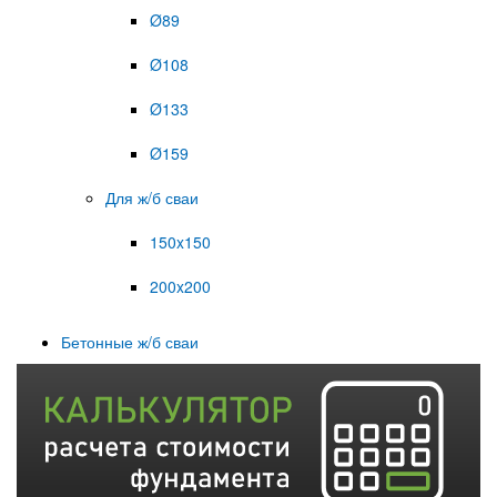
Ø89
Ø108
Ø133
Ø159
Для ж/б сваи
150x150
200x200
Бетонные ж/б сваи