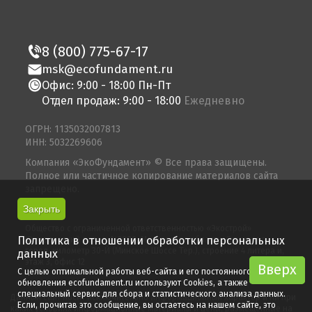
8 (800) 775-67-17
msk@ecofundament.ru
Офис: 9:00 - 18:00 Пн-Пт
Отдел продаж: 9:00 - 18:00
Ежедневно
ОГРН: 1135032007813
ИНН: 5032269606
Компания «ЭкоФундамент» © Все права защищены.
Полное или частичное копирование материалов сайта
запрещено.
Закрыть
© 2026
Общество с ограниченной ответственностью «Экострой»
Политика в отношении обработки персональных
Юридический адрес: 143080, Московская область, Одинцово
город, километр 30-Й (Минское Шоссе Тер.), строение 4 литера и,
данных
этаж 3, офис 12
Вверх
Вверх
С целью оптимальной работы веб-сайта и его постоянного
обновления ecofundament.ru используют Cookies, а также
специальный сервис для сбора и статистического анализа данных.
Данный сайт носит исключительно информационный характер и ни при
Если, прочитав это сообщение, вы остаетесь на нашем сайте, это
каких условиях информационные материалы и цены, размещенные на