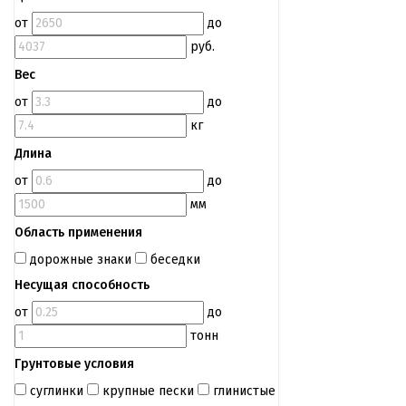
от
до
руб.
Вес
от
до
кг
Длина
от
до
мм
Область применения
дорожные знаки
беседки
Несущая способность
от
до
тонн
Грунтовые условия
суглинки
крупные пески
глинистые