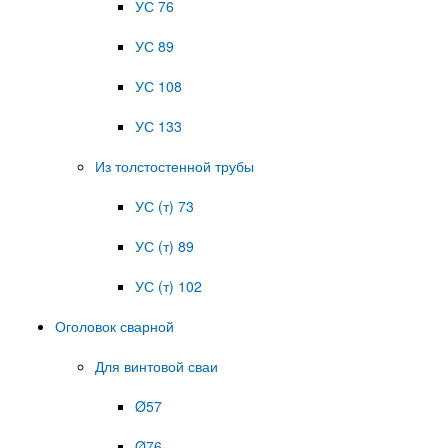
УС 76
УС 89
УС 108
УС 133
Из толстостенной трубы
УС (т) 73
УС (т) 89
УС (т) 102
Оголовок сварной
Для винтовой сваи
Ø57
Ø76