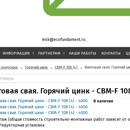
msk@ecofundament.ru
ИНФОРМАЦИЯ
ПАРТНЕРАМ
НАШИ РАБОТЫ
КОНТАКТЫ
Ц
 конусные
→
Горячий цинк
→
СВМ-F 108 (4)
→
Винтовая свая. Горячий цин
овая свая. Горячий цинк - СВМ-F 108
В наличии
таж (общая cтоимость строительно-монтажных работ зависит от 
 Редукторная установка