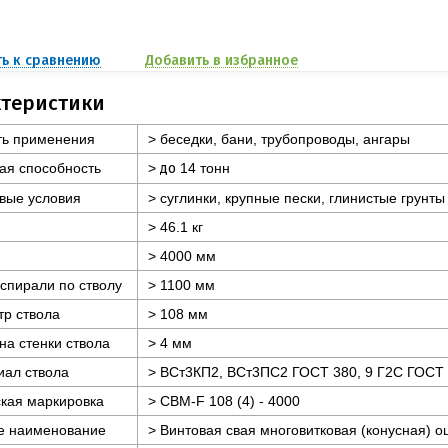
ь к сравнению
Добавить в избранное
ктеристики
ть применения
> беседки, бани, трубопроводы, ангары
ая способность
>
до
14 тонн
вые условия
> суглинки, крупные пески, глинистые грунты
> 46.1 кг
> 4000 мм
спирали по стволу
> 1100 мм
р ствола
> 108 мм
а стенки ствола
> 4 мм
иал ствола
> ВСт3КП2, ВСт3ПС2 ГОСТ 380, 9 Г2С ГОСТ
кая маркировка
> СВМ-F 108 (4) - 4000
е наименование
> Винтовая свая многовитковая (конусная) 