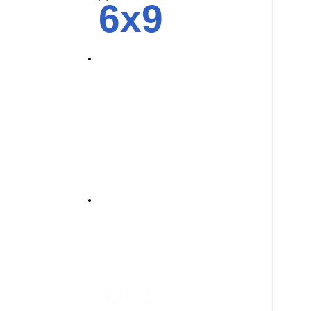
6x9
4700
3700
3100
4200