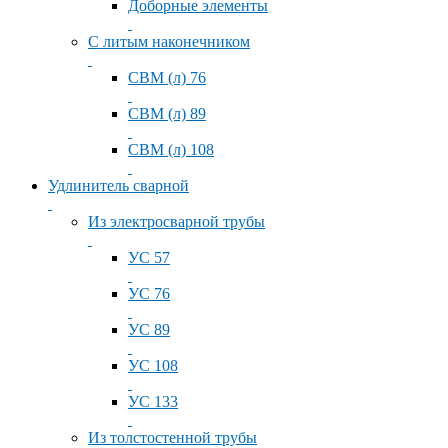
Доборные элементы
С литым наконечником
СВМ (л) 76
СВМ (л) 89
СВМ (л) 108
Удлинитель сварной
Из электросварной трубы
УС 57
УС 76
УС 89
УС 108
УС 133
Из толстостенной трубы