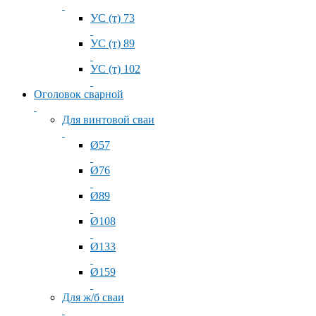
УС (т) 73
УС (т) 89
УС (т) 102
Оголовок сварной
Для винтовой сваи
Ø57
Ø76
Ø89
Ø108
Ø133
Ø159
Для ж/б сваи