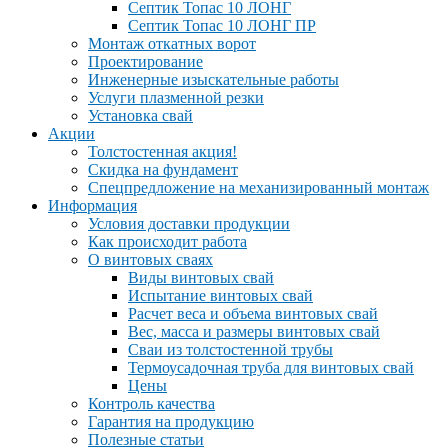
Септик Топас 10 ЛОНГ
Септик Топас 10 ЛОНГ ПР
Монтаж откатных ворот
Проектирование
Инженерные изыскательные работы
Услуги плазменной резки
Установка свай
Акции
Толстостенная акция!
Скидка на фундамент
Спецпредложение на механизированный монтаж
Информация
Условия доставки продукции
Как происходит работа
О винтовых сваях
Виды винтовых свай
Испытание винтовых свай
Расчет веса и объема винтовых свай
Вес, масса и размеры винтовых свай
Сваи из толстостенной трубы
Термоусадочная труба для винтовых свай
Цены
Контроль качества
Гарантия на продукцию
Полезные статьи