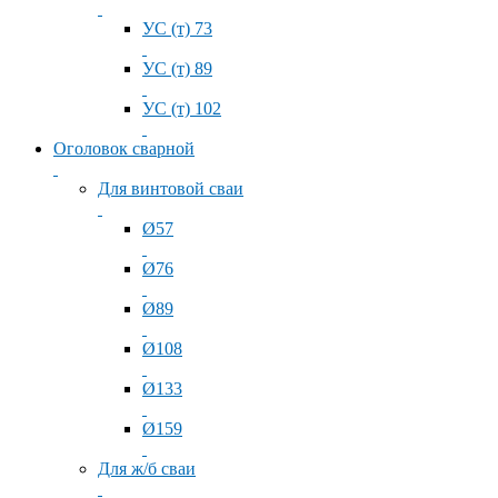
УС (т) 73
УС (т) 89
УС (т) 102
Оголовок сварной
Для винтовой сваи
Ø57
Ø76
Ø89
Ø108
Ø133
Ø159
Для ж/б сваи