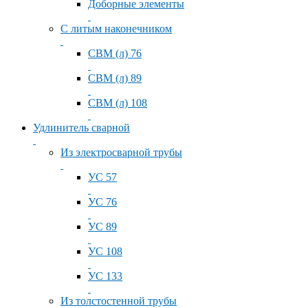
Доборные элементы
С литым наконечником
СВМ (л) 76
СВМ (л) 89
СВМ (л) 108
Удлинитель сварной
Из электросварной трубы
УС 57
УС 76
УС 89
УС 108
УС 133
Из толстостенной трубы