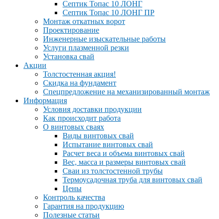
Септик Топас 10 ЛОНГ
Септик Топас 10 ЛОНГ ПР
Монтаж откатных ворот
Проектирование
Инженерные изыскательные работы
Услуги плазменной резки
Установка свай
Акции
Толстостенная акция!
Скидка на фундамент
Спецпредложение на механизированный монтаж
Информация
Условия доставки продукции
Как происходит работа
О винтовых сваях
Виды винтовых свай
Испытание винтовых свай
Расчет веса и объема винтовых свай
Вес, масса и размеры винтовых свай
Сваи из толстостенной трубы
Термоусадочная труба для винтовых свай
Цены
Контроль качества
Гарантия на продукцию
Полезные статьи