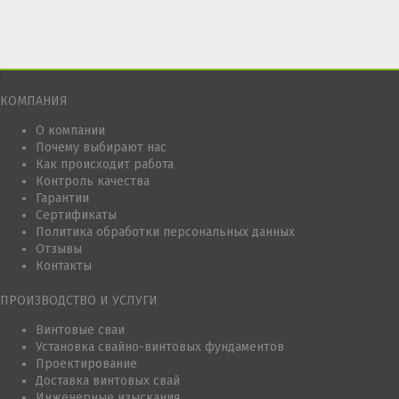
КОМПАНИЯ
О компании
Почему выбирают нас
Как происходит работа
Контроль качества
Гарантии
Сертификаты
Политика обработки персональных данных
Отзывы
Контакты
ПРОИЗВОДСТВО И УСЛУГИ
Винтовые сваи
Установка свайно-винтовых фундаментов
Проектирование
Доставка винтовых свай
Инженерные изыскания