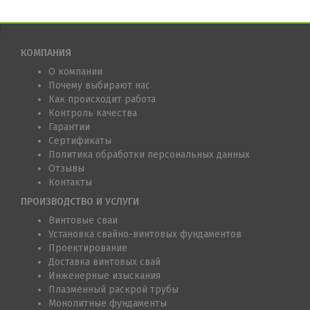
КОМПАНИЯ
О компании
Почему выбирают нас
Как происходит работа
Контроль качества
Гарантии
Сертификаты
Политика обработки персональных данных
Отзывы
Контакты
ПРОИЗВОДСТВО И УСЛУГИ
Винтовые сваи
Установка свайно-винтовых фундаментов
Проектирование
Доставка винтовых свай
Инженерные изыскания
Плазменный раскрой трубы
Монолитные фундаменты