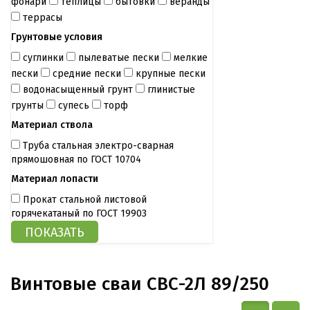
фонари
теплицы
бытовки
веранды
террасы
Грунтовые условия
суглинки
пылеватые пески
мелкие
пески
средние пески
крупные пески
водонасыщенный грунт
глинистые
грунты
супесь
торф
Материал ствола
Труба стальная электро-сварная
прямошовная по ГОСТ 10704
Материал лопасти
Прокат стальной листовой
горячекатаный по ГОСТ 19903
Винтовые сваи СВС-2Л 89/250