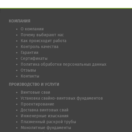
КОМПАНИЯ
О компании
Почему выбирают нас
Как происходит работа
Контроль качества
Гарантии
Сертификаты
Политика обработки персональных данных
Отзывы
Контакты
ПРОИЗВОДСТВО И УСЛУГИ
Винтовые сваи
Установка свайно-винтовых фундаментов
Проектирование
Доставка винтовых свай
Инженерные изыскания
Плазменный раскрой трубы
Монолитные фундаменты