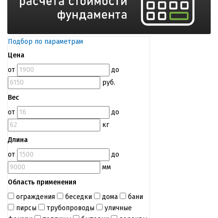
Подбор по параметрам
Цена
от
до
руб.
Вес
от
до
кг
Длина
от
до
мм
Область применения
ограждения
беседки
дома
бани
пирсы
трубопроводы
уличные