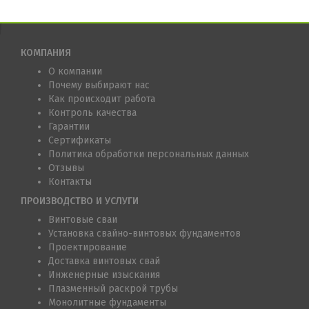
КОМПАНИЯ
О компании
Почему выбирают нас
Как происходит работа
Контроль качества
Гарантии
Сертификаты
Политика обработки персональных данных
Отзывы
Контакты
ПРОИЗВОДСТВО И УСЛУГИ
Винтовые сваи
Установка свайно-винтовых фундаментов
Проектирование
Доставка винтовых свай
Инженерные изыскания
Плазменный раскрой трубы
Монолитные фундаменты